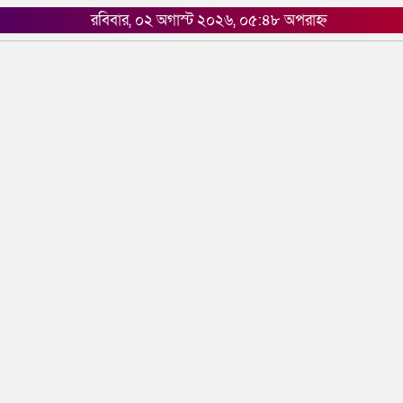
রবিবার, ০২ অগাস্ট ২০২৬, ০৫:৪৮ অপরাহ্ন