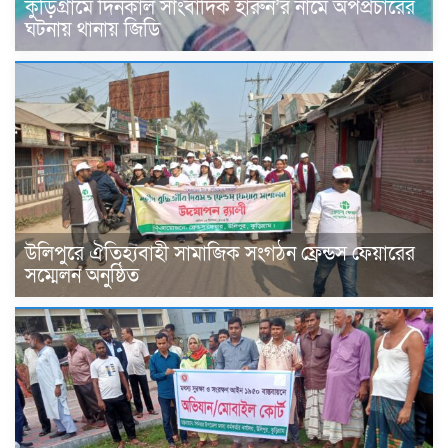
কুড়িগ্রামে দিনকাল সাংবাদিক হারুন’র নামে অপপ্রচারের
ঘটনায় থানায় জিডি
উলিপুরে ঐতিহ্যবাহী সামাজিক সংগঠন ফ্রেন্ডস ফেয়ারের
সম্মেলন অনুষ্ঠিত