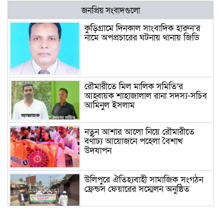
জনপ্রিয় সংবাদগুলো
কুড়িগ্রামে দিনকাল সাংবাদিক হারুন’র
নামে অপপ্রচারের ঘটনায় থানায় জিডি
রৌমারীতে মিল মালিক সমিতি’র
আহ্বায়ক শাহাজালাল রানা সদস্য-সচিব
আমিনুল ইসলাম
নতুন আশার আলো নিয়ে রৌমারীতে
বর্ণাঢ্য আয়োজনে পহেলা বৈশাখ
উদযাপন
উলিপুরে ঐতিহ্যবাহী সামাজিক সংগঠন
ফ্রেন্ডস ফেয়ারের সম্মেলন অনুষ্ঠিত