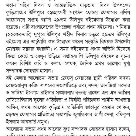
মহান শহিদ দিবস ও আন্তর্জাতিক মাতৃভাষা দিবস উপলক্ষ্যে
কুড়িগ্রামের উলিপুরে স্বেচ্ছাসেবী সংগঠন ফ্রেন্ডস্ ফেয়ারের বর্ণিল
আয়োজনে সপ্তাহ ব্যাপি ২৯তম উলিপুর বইমেলার উদ্বোধন করা
হয়েছে। এটি বাংলাদেশের উপজেলা পর্যায়ে প্রথম বইমেলা। শনিবার
(২২ফেব্রুয়ারি) দুপুরে উলিপুর শহীদ মিনার চত্বরে ২৯তম উলিপুর
বইমেলা এর ভার্চুয়ালি শুভ উদ্বোধন করেন সংস্কৃতি বিষয়ক উপদেষ্টা
মোস্তফা সরয়ার ফারুকী। এ সময় বইমেলায় প্রধান অতিথি হিসেবে
ফিতা কেটে ও বেলুন উড়িয়ে সপ্তাহব্যাপি উলিপুর বইমেলার সূচনা
করেন বিশিষ্ট কবি ও কলাম লেখক, দৈনিক প্রথম আলোর যুগ্ম
সম্পাদক সোহরাব হাসান।
বই মেলার আলোচনা সভায় ফ্রেন্ডস্ ফেয়ারের স্থায়ী পরিষদ সদস্য
রেজওয়ানুল করিম লালনের সভাপতিত্বে এবং সদস্য তানজিয়া সরদার
ও সাদিয়া ইসলাম রাইসার সঞ্চালনায় বক্তব্য রাখেন এন এস আমিন
রেসিডেন্সিয়াল স্কুলের প্রতিষ্ঠাতা ও নির্বাহী পরিচালক শামীম আখতার
আমিন, প্রথম আলোর কুড়িগ্রাম প্রতিনিধি জাহানুর রহমান খোকন,
ফ্রেন্ডস্ ফেয়ারের প্রতিষ্ঠাতা সভাপতি জুলফিকার আলী সেনা, রফিকুল
ইসলাম আনসারি প্রমুখ।
আলোচনা সভায় প্রথম আলোর যুগ্ম সম্পাদক সোহরাব হাসান বলেন,