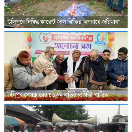
উলিপুরে নিষিদ্ধ কারেন্ট জাল বিক্রির অপরাধে জরিমানা
উলিপুর প্রেসক্লাবের ৪১তম প্রতিষ্ঠাবার্ষিকী পালিত ‎