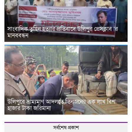
সাংবাদিক তুহিন হত্যার প্রতিবাদে উলিপুর প্রেসক্লাব ‘র
মানববন্ধন
উলিপুরে ভ্রাম্যমাণ আদলতে তিনজনের এক লাখ বিশ
হাজার টাকা জরিমানা
সর্বশেষ প্রকাশ