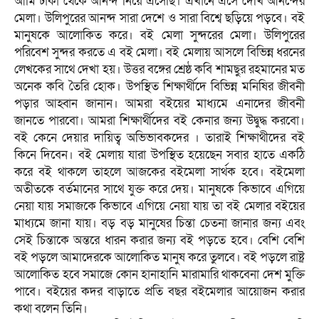
আমি ঢাকা থেকে আনন্দ নিয়ে এসেছি। এখানে এসে দেখি আনন্দের
মেলা। উলিপুরের আনন্দ সারা দেশে ও সারা বিশ্বে ছড়িয়ে পড়বে। বই
মানুষকে আলোকিত করে। বই মেলা সুন্দরের মেলা। উলিপুরের
পরিবেশ সুন্দর করতে এ বই মেলা। বই মেলায় আসলে বিভিন্ন ধরনের
লেখকের সাথে দেখা হয়। উত্তর বঙ্গের শ্রেষ্ঠ কবি শামছুর রহমানের মত
অনেক কবি তৈরি হোক। উপস্থিত শিক্ষার্থীদে বিভিন্ন মনিষির জীবনী
পড়ার আহ্বান জানান। আমরা বইয়ের মাধ্যমে এনাদের জীবনী
জানতে পারবো। আমরা শিক্ষার্থীদের বই কেনার জন্য উদ্বুদ্ধ করবো।
বই কেনে দেয়ার দায়িত্ব অভিভাবকদের । তারাই শিক্ষাথীদের বই
কিনে দিবেন। বই মেলায় যারা উপস্থিত হয়েছেন সবার হাতে একঠি
করে বই থাকলে তাহলে আজকের বইমেলা সার্থক হবে। বইমেলা
অতীতকে বর্তমানের সাথে যুক্ত করে দেয়। মানুষকে কিভাবে এগিয়ে
নেয়া যায় সমাজকে কিভাবে এগিয়ে নেয়া যায় তা বই মেলার বইয়ের
মাধ্যমে জানা যায়। বড় বড় মানুষের চিন্তা চেতনা জানার জন্য এবং
সেই চিন্তাকে অন্তরে ধারন করার জন্য বই পড়তে হবে। বেশি বেশি
বই পড়লে আমাদেরকে আলোকিত মানুষ করে তুলবে। বই পড়লে রাষ্ট্র
আলোকিত হবে সমাজে কোন হানাহানি মারামারি থাকবেনা দেশ মুক্তি
পাবে। বইয়ের কদর বাড়াতে প্রতি বছর বইমেলার আয়োজন করার
কথা বলেন তিনি।