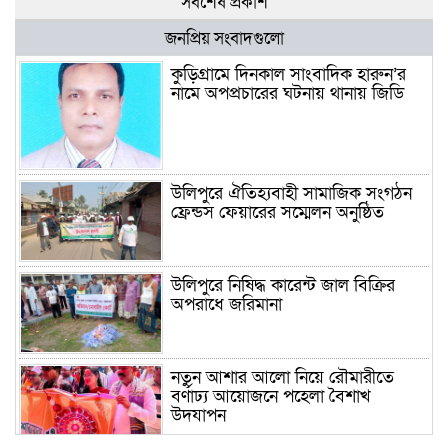
সর্বশেষ প্রকাশ
জনপ্রিয় সংবাদগুলো
কুড়িগ্রামে দিনকাল সাংবাদিক হারুন’র
নামে অপপ্রচারের ঘটনায় থানায় জিডি
উলিপুরে ঐতিহ্যবাহী সামাজিক সংগঠন
ফ্রেন্ডস ফেয়ারের সম্মেলন অনুষ্ঠিত
উলিপুরে নিষিদ্ধ কারেন্ট জাল বিক্রির
অপরাধে জরিমানা
নতুন আশার আলো নিয়ে রৌমারীতে
বর্ণাঢ্য আয়োজনে পহেলা বৈশাখ
উদযাপন