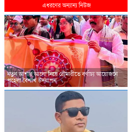
এধরণের অন্যান্য নিউজ
নতুন আশার আলো নিয়ে রৌমারীতে বর্ণাঢ্য আয়োজনে
পহেলা বৈশাখ উদযাপন