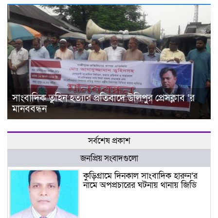
সাংবাদিক তুহিন হত্যার প্রতিবাদে উলিপুর প্রেসক্লাব ‘র
মানববন্ধন
সর্বশেষ প্রকাশ
জনপ্রিয় সংবাদগুলো
কুড়িগ্রামে দিনকাল সাংবাদিক হারুন’র
নামে অপপ্রচারের ঘটনায় থানায় জিডি