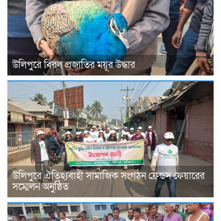
উলিপুরে বিরল প্রজাতির ময়ূর উদ্ধার
উলিপুরে ঐতিহ্যবাহী সামাজিক সংগঠন ফ্রেন্ডস ফেয়ারের
সম্মেলন অনুষ্ঠিত