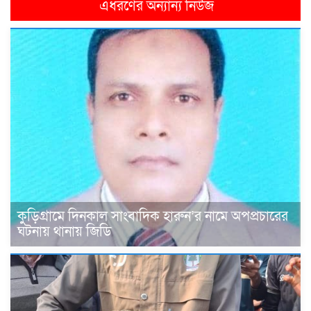
এধরণের অন্যান্য নিউজ
কুড়িগ্রামে দিনকাল সাংবাদিক হারুন’র নামে অপপ্রচারের
ঘটনায় থানায় জিডি