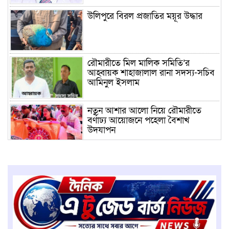
উলিপুরে বিরল প্রজাতির ময়ূর উদ্ধার
রৌমারীতে মিল মালিক সমিতি’র
আহ্বায়ক শাহাজালাল রানা সদস্য-সচিব
আমিনুল ইসলাম
নতুন আশার আলো নিয়ে রৌমারীতে
বর্ণাঢ্য আয়োজনে পহেলা বৈশাখ
উদযাপন
উলিপুরে ঐতিহ্যবাহী সামাজিক সংগঠন
ফ্রেন্ডস ফেয়ারের সম্মেলন অনুষ্ঠিত
উলিপুরে নিষিদ্ধ কারেন্ট জাল বিক্রির
অপরাধে জরিমানা