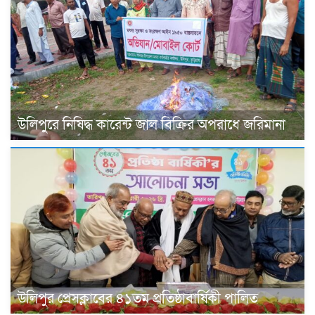
উলিপুরে নিষিদ্ধ কারেন্ট জাল বিক্রির অপরাধে জরিমানা
উলিপুর প্রেসক্লাবের ৪১তম প্রতিষ্ঠাবার্ষিকী পালিত ‎