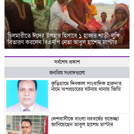
চিলমারীতে ঈদের উপহার হিসাবে ১ হাজার শাড়ী-লুঙ্গি
বিতারণ করলেন বিএনপি নেতা আবুল হাশেম মাস্টার
সর্বশেষ প্রকাশ
জনপ্রিয় সংবাদগুলো
কুড়িগ্রামে দিনকাল সাংবাদিক হারুন’র
নামে অপপ্রচারের ঘটনায় থানায় জিডি
দেশবাসীকে বাংলা নববর্ষের শুভেচ্ছা
জানিয়েছেন আবুল হাশেম মাস্টার