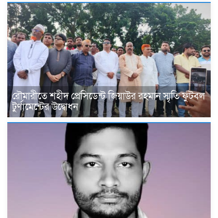
রৌমারীতে শহীদ প্রেসিডেন্ট জিয়াউর রহমান স্মৃতি ফুটবল
টুর্ণামেন্টের উদ্বোধন