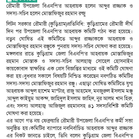
রৌমারী উপজেলা বিএনপি’র আহ্বায়ক হলেন আব্দুর রাজ্জাক ও
সদস্য-সচিব হলেন মোস্তাফিজুর রহমান রন্জু
লিটন সরকার রৌমারী (কুড়িগ্রাম)প্রতিনিধি: কুড়িগ্রামের রৌমারী দীর্ঘ
দিন পর উপজেলা বিএনপি’র আহ্বায়ক কমিটি গঠন করা হয়েছে।
নতুন ঘোষিত এই কমিটিতে আব্দুর রাজ্জাককে আহ্বায়ক ও
মোস্তাফিজুর রহমান রঞ্জুকে পুনরায় সদস্য-সচিব ঘোষণা করা হয়েছে।
মঙ্গলবার রাতে কুড়িগ্রাম জেলা বিএনপি’র আহ্বায়ক মোস্তাফিজুর
রহমান মোস্তাক ও সদস্য-সচিব আলহাজ্ব সোহেল হোসনাইন
কায়কোবাদ স্বাক্ষরিত এক প্রেস বিজ্ঞপ্তির মাধ্যমে ওই কমিটি ঘোষণা
করা হয়।বুধবার সকালে বিষয়টি নিশ্চিত করেছেন নবগঠিত কমিটির
সদস্য-সদস্য মোস্তাফিজুর রহমান রঞ্জু। এছাড়া ঘোষিত কমিটিতে যুগ্ম
আহ্বায়ক আব্দুল হাশেম মাস্টার, রাজু আহমেদ, মনজুরুল ইসলাম মঞ্জু
,আব্দুল কাইয়ুম আকন্দ, জাহিদুল ইসলাম জাহিদ, নুর আলম খান হিরু,
এবং সদস্য আলহাজ্ব আজিজুল রহমানসহ ৪১ সদস্যবিশিষ্ট কমিটি
ঘোষণা করা হয়েছে।
এর আগে গত নয় ফেব্রুয়ারি রৌমারী উপজেলা বিএনপি’র কর্মী সভা
অনুষ্ঠিত হয়।‌কমিটির ব্যাপারে নবনির্বাচিত আহ্বায়ক আব্দুর রাজ্জাক
এর নিকট জানতে চাইলে, তিনি বলেন কুড়িগ্রাম জেলা বিএনপি’র