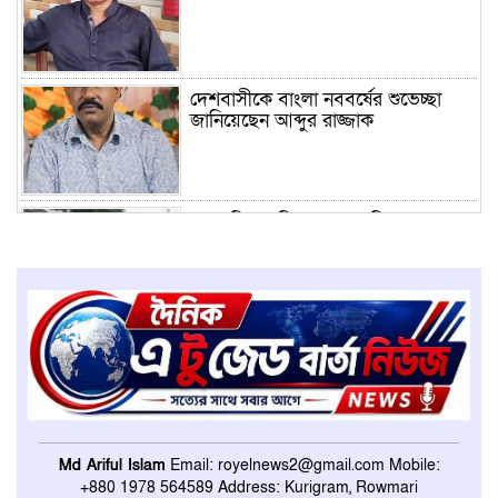
দেশবাসীকে বাংলা নববর্ষের শুভেচ্ছা
জানিয়েছেন আব্দুর রাজ্জাক
সাংবাদিক তুহিন হত্যার প্রতিবাদে
উলিপুর প্রেসক্লাব ‘র মানববন্ধন
রৌমারীতে শহীদ প্রেসিডেন্ট জিয়াউর
রহমান স্মৃতি ফুটবল টুর্ণামেন্টের উদ্বোধন
দেশবাসীকে বাংলা নববর্ষের শুভেচ্ছা
জানিয়েছেন মেহেদী হাসান বাবু
Md Ariful Islam
Email: royelnews2@gmail.com Mobile:
+880 1978 564589 Address: Kurigram, Rowmari