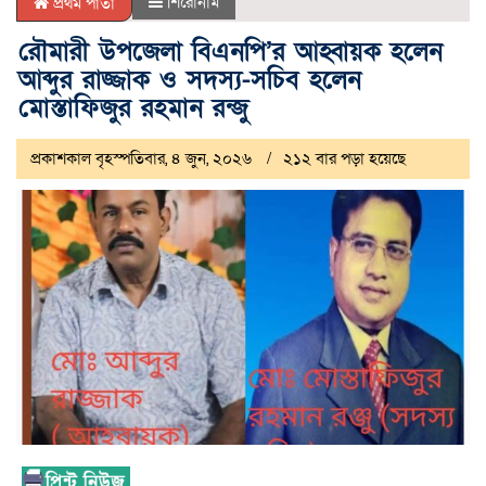
শিরোনাম
প্রথম পাতা
রৌমারী উপজেলা বিএনপি’র আহ্বায়ক হলেন
আব্দুর রাজ্জাক ও সদস্য-সচিব হলেন
মোস্তাফিজুর রহমান রন্জু
প্রকাশকাল বৃহস্পতিবার, ৪ জুন, ২০২৬
২১২ বার পড়া হয়েছে