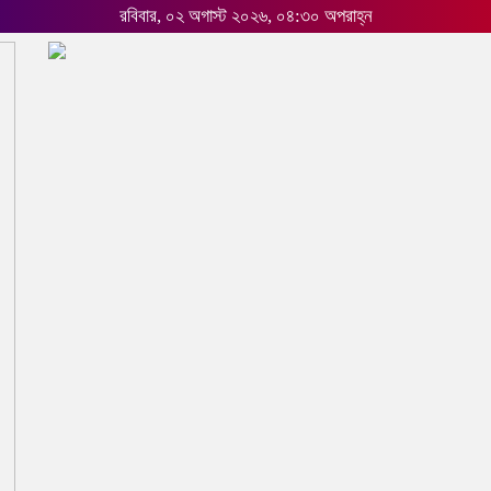
রবিবার, ০২ অগাস্ট ২০২৬, ০৪:৩০ অপরাহ্ন