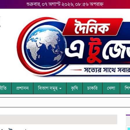
শুক্রবার, ০৭ অগাস্ট ২০২৬, ০৮:৫৬ অপরাহ্ন
নীতি
প্রশাসন
বিভাগ সমূহ
কৃষি
চাকরি
খেলা
শিক