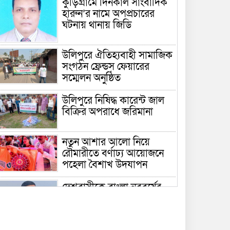
কুড়িগ্রামে দিনকাল সাংবাদিক
হারুন’র নামে অপপ্রচারের
ঘটনায় থানায় জিডি
উলিপুরে ঐতিহ্যবাহী সামাজিক
সংগঠন ফ্রেন্ডস ফেয়ারের
সম্মেলন অনুষ্ঠিত
উলিপুরে নিষিদ্ধ কারেন্ট জাল
বিক্রির অপরাধে জরিমানা
নতুন আশার আলো নিয়ে
রৌমারীতে বর্ণাঢ্য আয়োজনে
পহেলা বৈশাখ উদযাপন
দেশবাসীকে বাংলা নববর্ষের
শুভেচ্ছা জানিয়েছেন ওমর
ফারুক ইসা