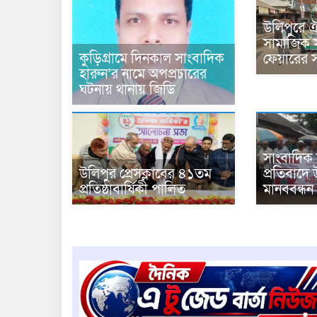
উলিপুরে ঐ
সামাজিক স
কুড়িগ্রামে দিনকাল সাংবাদিক
ফেয়ারের স
হারুন’র নামে অপপ্রচারের
ঘটনায় থানায় জিডি
সাংবাদিক 
উলিপুর প্রেসক্লাবের ৪১তম
প্রতিবাদে 
প্রতিষ্ঠাবার্ষিকী পালিত ‎
মানববন্ধন