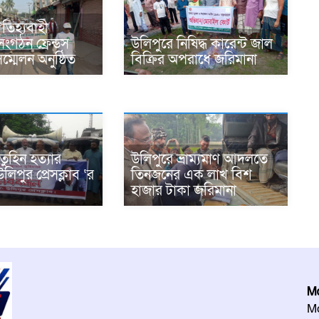
তিহ্যবাহী
ংগঠন ফ্রেন্ডস
উলিপুরে নিষিদ্ধ কারেন্ট জাল
ম্মেলন অনুষ্ঠিত
বিক্রির অপরাধে জরিমানা
তুহিন হত্যার
উলিপুরে ভ্রাম্যমাণ আদলতে
উলিপুর প্রেসক্লাব ‘র
তিনজনের এক লাখ বিশ
হাজার টাকা জরিমানা
Md
Mo