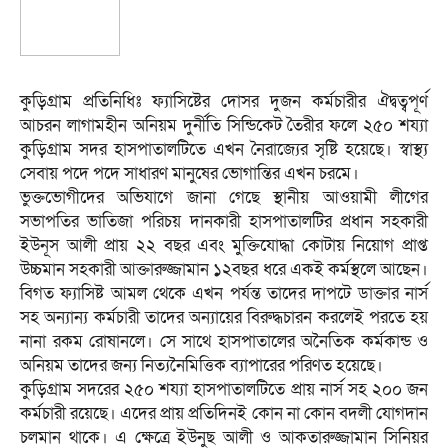
কুড়িগ্রাম প্রতিনিধিঃ ফ্যাসিষ্টের দোসর দুজন কর্মচারীর ঐদ্বত্বপূর্ণ
আচরন লাগামহীন অনিয়ম দুর্নীতি সিন্ডিকেট তৈরীর ফলে ২৫০ শয্যা
কুড়িগ্রাম সদর হাসপাতালটিতে এখন নৈরাজ্যের সৃষ্টি হয়েছে। স্বাস্থ্য
সেবায় পদে পদে সাধারণ মানুষের ভোগান্তির এখন চরমে।
ভুক্তভোগীদের অভিযাগে জানা গেছে স্থানীয় আওয়ামী লীগের
সভাপতির ভাতিজা পরিচয় দানকারী হাসপাতালটির প্রধান সহকারী
ইউনূস আলী প্রায় ২২ বছর এবং মুক্তিযোদ্ধা কোটায় নিয়োগ প্রাপ্ত
উচ্চমান সহকারী আক্তারুজ্জামান ১২বছর ধরে একই কর্মস্থলে আছেন।
বিগত ফ্যাসিষ্ট আমল থেকে এখন পর্যন্ত তাদের দাপটে ডাক্তার নার্স
সহ অন্যান্য কর্মচারী তাদের অন্যায়ের বিরুদ্ধচারন করলেই পরতে হয়
নানা রকম রোষানলে। সে সাথে হাসপাতালের অনৈতিক কর্মকান্ড ও
অনিয়ম তাদের জন্য নিত্যনৈমিত্তিক ব্যাপারের পরিণত হয়েছে।
কুড়িগ্রাম সদরের ২৫০ শয্যা হাসপাতালটিতে প্রায় নার্স সহ ২০০ জন
কর্মচারী রয়েছে। এদের প্রায় প্রতিদিনই কোন না কোন বদলী যোগদান
চলমান থাকে। এ ক্ষেত্রে ইউনুছ আলী ও আকতারুজ্জামান সিনিয়র