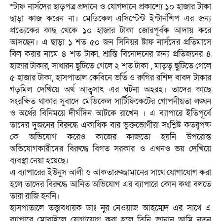
স্টাফ নার্সদের ছাড়পত্র প্রদানে ও যোগদানে প্রকাশ্যে ১০ হাজার টাকা
ছাড়া কাজ করেন না। মেডিকেল এসিস্টেন্ট ইন্টার্নশিপ এর জন্য
প্রত্যেকের কাছ থেকে ১০ হাজার টাকা জোরপূর্বক আদায় করে
আসছেন। এ ছাড়া ১ শত ৫০ জন সিনিয়র ষ্টাফ নার্সদের প্রতিমাসে
বিল করার নামে ৪ শত টাকা, শ্রান্তি বিনোদনের জন্য প্রতিজনের ৪
হাজার টাকার, সাধারন ছুটিতে গেলে ২ শত টাকা , মাতৃত্ব ছুটিতে গেলে
৫ হাজার টাকা, হাসপাতাল কেবিনে ভর্তি ও রুগির রশিদ বাবদ টাকার
গড়মিল দেখিয়ে অর্থ আত্বসাৎ এর ঘটনা অহরহ। তাদের কাছে
সংরক্ষিত থাকার সুবাদে মেডিকেল সার্টিফিকেটের গোপনীয়তা লঙ্ঘন
ও অর্থের বিনিময়ে দীর্ঘদিন আটকে রাখেন । এ ব্যাপারে ইতিপূর্বে
তাদের দুজনের বিরুদ্ধে একাধিক বার ভুক্তভোগীরা সংশ্লিষ্ট কতর্ৃপক্ষ
কে অভিযোগ করেও কাজের কাজতো হয়নি উপরোন্ত
অভিযোগকারীদের বিরুদ্ধে বিগত সরকার ও এখনও ভয় দেখিয়ে
ব্যবস্থা নেয়া হয়েছে।
এ ব্যাপারের ইউনুস আলী ও আকতারুজ্জামানের সাথে যোগাযোগ করা
হলে তাদের বিরুদ্ধে আনিত অভিযোগ এর ব্যাপারে কোন কথা বলতে
তারা রাজি হননি।
হাসপাতালে তত্ত্বাবধায়ক ডাঃ নুর নেওয়াজ আহম্মেদ এর সাথে এ
ব্যাপারে মোবাইলে যোগাযোগ করা হলে তিনি জানান আমি নতুন