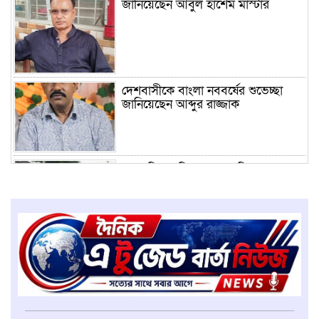
জানিয়েছেন আবুল হাশেম মাস্টার
দেশবাসীকে বাংলা নববর্ষের শুভেচ্ছা
জানিয়েছেন আব্দুর রাজ্জাক
সাংবাদিক তুহিন হত্যার প্রতিবাদে
উলিপুর প্রেসক্লাব ‘র মানববন্ধন
রৌমারীতে শহীদ প্রেসিডেন্ট জিয়াউর
রহমান স্মৃতি ফুটবল টুর্ণামেন্টের উদ্বোধন
দেশবাসীকে বাংলা নববর্ষের শুভেচ্ছা
জানিয়েছেন মেহেদী হাসান বাবু