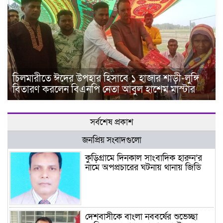
চিলমারীতে ঈদের উপহার হিসাবে ১ হাজার শাড়ী-লুঙ্গি
বিতারণ করলেন বিএনপি নেতা আবুল হাশেম মাস্টার
সর্বশেষ প্রকাশ
জনপ্রিয় সংবাদগুলো
কুড়িগ্রামে দিনকাল সাংবাদিক হারুন’র
নামে অপপ্রচারের ঘটনায় থানায় জিডি
দেশবাসীকে বাংলা নববর্ষের শুভেচ্ছা