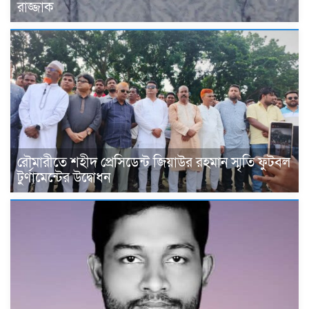
রাজ্জাক
রৌমারীতে শহীদ প্রেসিডেন্ট জিয়াউর রহমান স্মৃতি ফুটবল
টুর্ণামেন্টের উদ্বোধন