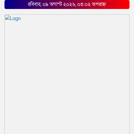
রবিবার, ০৯ অগাস্ট ২০২৬, ০৩:০২ অপরাহ্ন