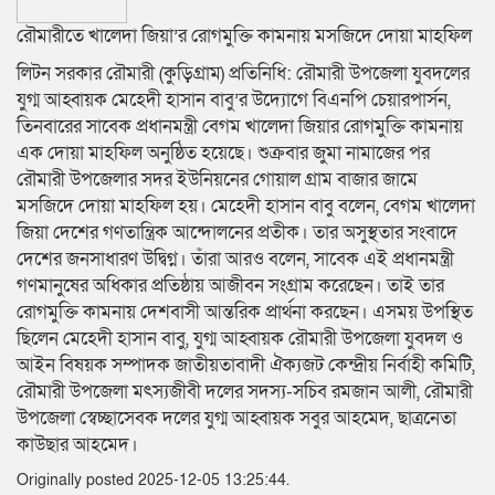
রৌমারীতে খালেদা জিয়া’র রোগমুক্তি কামনায় মসজিদে দোয়া মাহফিল
লিটন সরকার রৌমারী (কুড়িগ্রাম) প্রতিনিধি: রৌমারী উপজেলা যুবদলের
যুগ্ম আহ্বায়ক মেহেদী হাসান বাবু’র উদ্যোগে বিএনপি চেয়ারপার্সন,
তিনবারের সাবেক প্রধানমন্ত্রী বেগম খালেদা জিয়ার রোগমুক্তি কামনায়
এক দোয়া মাহফিল অনুষ্ঠিত হয়েছে। শুক্রবার জুমা নামাজের পর
রৌমারী উপজেলার সদর ইউনিয়নের গোয়াল গ্ৰাম বাজার জামে
মসজিদে দোয়া মাহফিল হয়। মেহেদী হাসান বাবু বলেন, বেগম খালেদা
জিয়া দেশের গণতান্ত্রিক আন্দোলনের প্রতীক। তার অসুস্থতার সংবাদে
দেশের জনসাধারণ উদ্বিগ্ন। তাঁরা আরও বলেন, সাবেক এই প্রধানমন্ত্রী
গণমানুষের অধিকার প্রতিষ্ঠায় আজীবন সংগ্রাম করেছেন। তাই তার
রোগমুক্তি কামনায় দেশবাসী আন্তরিক প্রার্থনা করছেন। এসময় উপস্থিত
ছিলেন মেহেদী হাসান বাবু, যুগ্ম আহ্বায়ক রৌমারী উপজেলা যুবদল ও
আইন বিষয়ক সম্পাদক জাতীয়তাবাদী ঐক্যজট কেন্দ্রীয় নির্বাহী কমিটি,
রৌমারী উপজেলা মৎস্যজীবী দলের সদস্য-সচিব রমজান আলী, রৌমারী
উপজেলা স্বেচ্ছাসেবক দলের যুগ্ম আহ্বায়ক সবুর আহমেদ, ছাত্রনেতা
কাউছার আহমেদ।
Originally posted 2025-12-05 13:25:44.