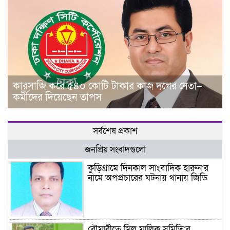
কারসাজি করে ৫৪০ কোটি টাকার কাজ দলের নেতা–
কর্মীদের দিয়েছেন তাপস
সর্বশেষ প্রকাশ
জনপ্রিয় সংবাদগুলো
কুড়িগ্রামে দিনকাল সাংবাদিক হারুন’র
নামে অপপ্রচারের ঘটনায় থানায় জিডি
রৌমারীতে মিল মালিক সমিতি’র