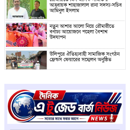
আহ্বায়ক শাহাজালাল রানা সদস্য-সচিব
আমিনুল ইসলাম
নতুন আশার আলো নিয়ে রৌমারীতে
বর্ণাঢ্য আয়োজনে পহেলা বৈশাখ
উদযাপন
উলিপুরে ঐতিহ্যবাহী সামাজিক সংগঠন
ফ্রেন্ডস ফেয়ারের সম্মেলন অনুষ্ঠিত
উলিপুরে নিষিদ্ধ কারেন্ট জাল বিক্রির
অপরাধে জরিমানা
নতুন আশার আলো নিয়ে রৌমারীতে
বর্ণাঢ্য আয়োজনে পহেলা বৈশাখ
উদযাপন