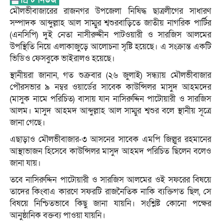
মৌলভীবাজারের রাজনগর উপজেলা নিষিদ্ধ ছাত্রলীগের সাধারণ
সম্পাদক আব্দুল্লাহ আল সাম্মুর শ্বশুরবাড়িতে জাতীয় নাগরিক পার্টির
(এনসিপি) দুই নেতা নাসীরুদ্দীন পাটওয়ারী ও সারজিস আলমের
উপস্থিতি নিয়ে এলাকাজুড়ে আলোচনা সৃষ্টি হয়েছে। এ সংক্রান্ত একটি
ভিডিও ফেসবুকে ভাইরালও হয়েছে।
স্থানীয়রা জানান, গত শুক্রবার (২৬ জুলাই) সন্ধ্যায় মৌলভীবাজার
পৌরসভার ৯ নম্বর ওয়ার্ডের সাবেক কাউন্সিলর মাসুদ আহমদের
(মাসুক নামে পরিচিত) বাসায় যান নাসিরুদ্দিন পাটোয়ারী ও সারজিস
আলম। মাসুদ আহমদ আব্দুল্লাহ আল সাম্মুর শ্বশুর বলে স্থানীয় সূত্রে
জানা গেছে।
এছাড়াও মৌলভীবাজার-৩ আসনের সাবেক এমপি জিল্লুর রহমানের
আস্থাভাজন হিসেবে কাউন্সিলর মাসুদ আহমদ পরিচিত ছিলেন বলেও
জানা যায়।
তবে নাসিরুদ্দিন পাটোয়ারী ও সারজিস আলমের ওই সফরের বিষয়ে
তাদের কিংবাএ কারণে সফরটি রাজনৈতিক নাকি ব্যক্তিগত ছিল, সে
বিষয়ে নিশ্চিতভাবে কিছু জানা যায়নি। সংশ্লিষ্ট কোনো পক্ষের
আনুষ্ঠানিক বক্তব্য পাওয়া যায়নি।