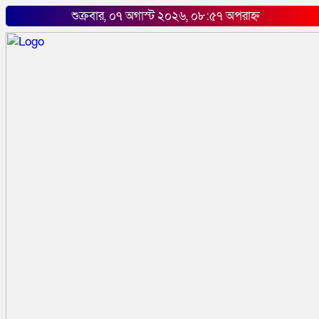
শুক্রবার, ০৭ অগাস্ট ২০২৬, ০৮:৫৭ অপরাহ্ন