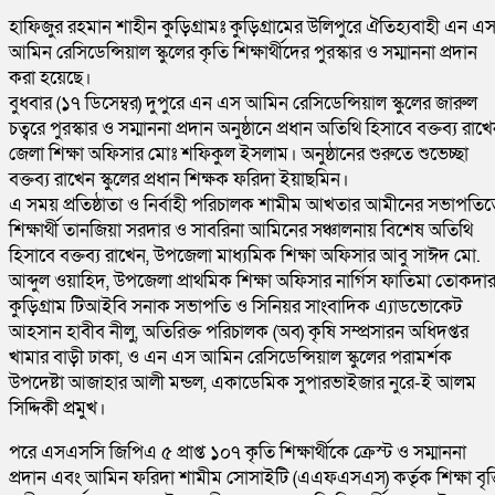
হাফিজুর রহমান শাহীন কুড়িগ্রামঃ কুড়িগ্রামের উলিপুরে ঐতিহ্যবাহী এন এ
আমিন রেসিডেন্সিয়াল স্কুলের কৃতি শিক্ষার্থীদের পুরস্কার ও সম্মাননা প্রদান
করা হয়েছে।‎
‎বুধবার (১৭ ডিসেম্বর) দুপুরে এন এস আমিন রেসিডেন্সিয়াল স্কুলের জারুল
চত্বরে পুরস্কার ও সম্মাননা প্রদান অনুষ্ঠানে প্রধান অতিথি হিসাবে বক্তব্য রাখ
জেলা শিক্ষা অফিসার মোঃ শফিকুল ইসলাম। অনুষ্ঠানের শুরুতে শুভেচ্ছা
বক্তব্য রাখেন স্কুলের প্রধান শিক্ষক ফরিদা ইয়াছমিন।‎
‎এ সময় প্রতিষ্ঠাতা ও নির্বাহী পরিচালক শামীম আখতার আমীনের সভাপতিত্
শিক্ষার্থী তান‌জিয়া সরদার ও সাব‌রিনা আমি‌নের সঞ্চালনায় বিশেষ অতিথি
হিসাবে বক্তব্য রাখেন, উপজেলা মাধ্যমিক শিক্ষা অফিসার আবু সাঈদ মো.
আব্দুল ওয়াহিদ, উপজেলা প্রাথমিক শিক্ষা অফিসার নার্গিস ফাতিমা তোকদার
কুড়িগ্রাম টিআইবি সনাক সভাপতি ও সিনিয়র সাংবাদিক এ্যাডভোকেট
আহসান হাবীব নীলু, অতিরিক্ত পরিচালক (অব) কৃষি সম্প্রসারন অধিদপ্তর
খামার বাড়ী ঢাকা, ও এন এস আমিন রেসিডেন্সিয়াল স্কুলের পরামর্শক
উপ‌দেষ্টা আজাহার আলী মন্ডল, একা‌ডে‌মিক সুপারভাইজার নু‌রে-ই আলম
সি‌দ্দ‌িকী প্রমুখ‎।
‎পরে এসএসসি জিপিএ ৫ প্রাপ্ত ১০৭ কৃতি শিক্ষার্থীকে ক্রেস্ট ও সম্মাননা
প্রদান এবং আমিন ফরিদা শামীম সোসাইটি (এএফএসএস) কর্তৃক শিক্ষা বৃত্