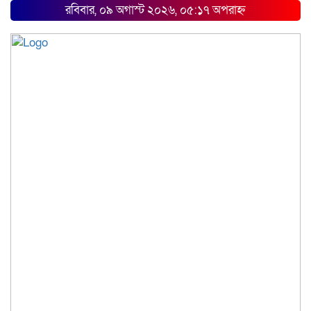
রবিবার, ০৯ অগাস্ট ২০২৬, ০৫:১৭ অপরাহ্ন