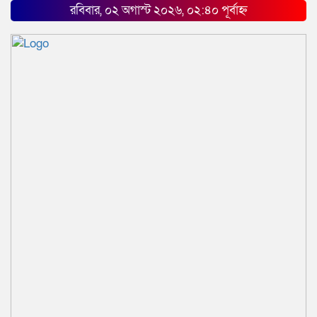
রবিবার, ০২ অগাস্ট ২০২৬, ০২:৪০ পূর্বাহ্ন