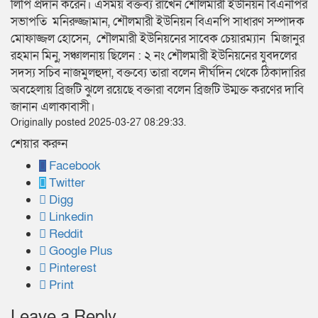
লিপি প্রদান করেন। এসময় বক্তব্য রাখেন শৌলমারী ইউনিয়ন বিএনপির
সভাপতি মনিরুজ্জামান, শৌলমারী ইউনিয়ন বিএনপি সাধারণ সম্পাদক
মোফাজ্জল হোসেন, শৌলমারী ইউনিয়নের সাবেক চেয়ারম্যান মিজানুর
রহমান মিনু, সঞ্চালনায় ছিলেন : ২ নং শৌলমারী ইউনিয়নের যুবদলের
সদস্য সচিব নাজমুলহুদা, বক্তব্যে তারা বলেন দীর্ঘদিন থেকে ঠিকাদারির
অবহেলায় ব্রিজটি ঝুলে রয়েছে বক্তারা বলেন ব্রিজটি উম্মক্ত করণের দাবি
জানান এলাকাবাসী।
Originally posted 2025-03-27 08:29:33.
শেয়ার করুন
Facebook
Twitter
Digg
Linkedin
Reddit
Google Plus
Pinterest
Print
Leave a Reply