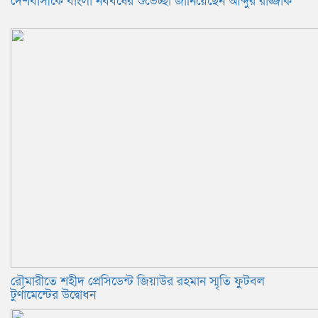
দেশবাসীকে বাংলা নববর্ষের শুভেচ্ছা জানিয়েছেন আব্দুর রাজ্জাক
রৌমারীতে শহীদ প্রেসিডেন্ট জিয়াউর রহমান স্মৃতি ফুটবল
টুর্ণামেন্টের উদ্বোধন