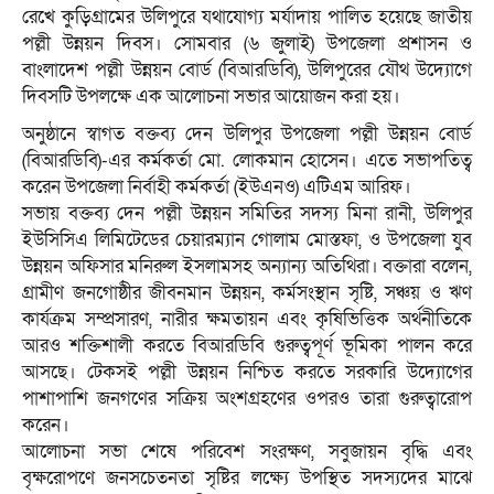
রেখে কুড়িগ্রামের উলিপুরে যথাযোগ্য মর্যাদায় পালিত হয়েছে জাতীয়
পল্লী উন্নয়ন দিবস। সোমবার (৬ জুলাই) উপজেলা প্রশাসন ও
বাংলাদেশ পল্লী উন্নয়ন বোর্ড (বিআরডিবি), উলিপুরের যৌথ উদ্যোগে
দিবসটি উপলক্ষে এক আলোচনা সভার আয়োজন করা হয়।
অনুষ্ঠানে স্বাগত বক্তব্য দেন উলিপুর উপজেলা পল্লী উন্নয়ন বোর্ড
(বিআরডিবি)-এর কর্মকর্তা মো. লোকমান হোসেন। এতে সভাপতিত্ব
করেন উপজেলা নির্বাহী কর্মকর্তা (ইউএনও) এটিএম আরিফ।
সভায় বক্তব্য দেন পল্লী উন্নয়ন সমিতির সদস্য মিনা রানী, উলিপুর
ইউসিসিএ লিমিটেডের চেয়ারম্যান গোলাম মোস্তফা, ও উপজেলা যুব
উন্নয়ন অফিসার মনিরুল ইসলামসহ অন্যান্য অতিথিরা। বক্তারা বলেন,
গ্রামীণ জনগোষ্ঠীর জীবনমান উন্নয়ন, কর্মসংস্থান সৃষ্টি, সঞ্চয় ও ঋণ
কার্যক্রম সম্প্রসারণ, নারীর ক্ষমতায়ন এবং কৃষিভিত্তিক অর্থনীতিকে
আরও শক্তিশালী করতে বিআরডিবি গুরুত্বপূর্ণ ভূমিকা পালন করে
আসছে। টেকসই পল্লী উন্নয়ন নিশ্চিত করতে সরকারি উদ্যোগের
পাশাপাশি জনগণের সক্রিয় অংশগ্রহণের ওপরও তারা গুরুত্বারোপ
করেন।
আলোচনা সভা শেষে পরিবেশ সংরক্ষণ, সবুজায়ন বৃদ্ধি এবং
বৃক্ষরোপণে জনসচেতনতা সৃষ্টির লক্ষ্যে উপস্থিত সদস্যদের মাঝে