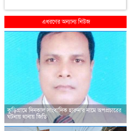
এধরণের অন্যান্য নিউজ
কুড়িগ্রামে দিনকাল সাংবাদিক হারুন’র নামে অপপ্রচারের
ঘটনায় থানায় জিডি