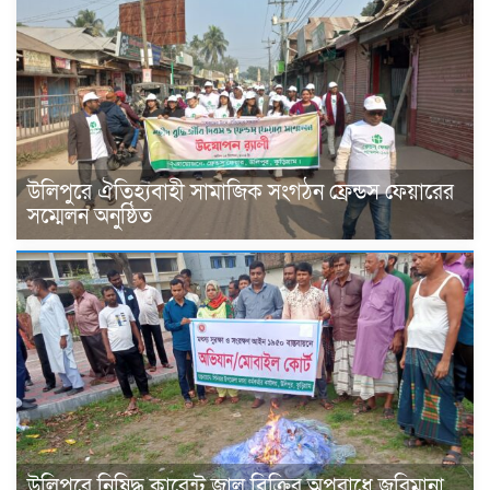
উলিপুরে ঐতিহ্যবাহী সামাজিক সংগঠন ফ্রেন্ডস ফেয়ারের
সম্মেলন অনুষ্ঠিত
উলিপুরে নিষিদ্ধ কারেন্ট জাল বিক্রির অপরাধে জরিমানা