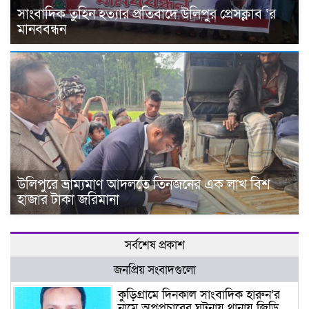
সাংবাদিক তুহিন হত্যার প্রতিবাদে উলিপুর প্রেসক্লাব ‘র
মানববন্ধন
উলিপুরে ভ্রাম্যমাণ আদলতে তিনজনের এক লাখ বিশ
হাজার টাকা জরিমানা
সর্বশেষ প্রকাশ
জনপ্রিয় সংবাদগুলো
কুড়িগ্রামে দিনকাল সাংবাদিক হারুন’র
নামে অপপ্রচারের ঘটনায় থানায় জিডি