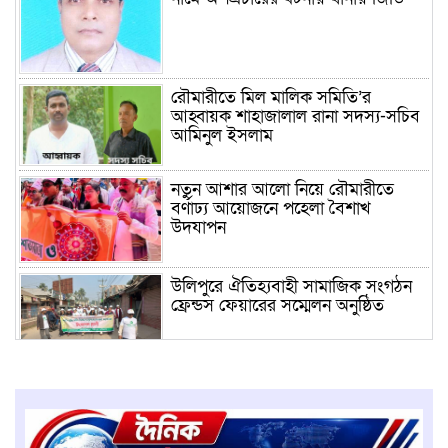
রৌমারীতে মিল মালিক সমিতি’র
আহ্বায়ক শাহাজালাল রানা সদস্য-সচিব
আমিনুল ইসলাম
নতুন আশার আলো নিয়ে রৌমারীতে
বর্ণাঢ্য আয়োজনে পহেলা বৈশাখ
উদযাপন
উলিপুরে ঐতিহ্যবাহী সামাজিক সংগঠন
ফ্রেন্ডস ফেয়ারের সম্মেলন অনুষ্ঠিত
উলিপুরে নিষিদ্ধ কারেন্ট জাল বিক্রির
অপরাধে জরিমানা